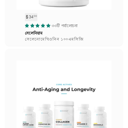
$34
$
00
3
৩৩টি পর্যালোচনা
4
সেলেনিয়াম
.
সেলেনোমেথিওনিন ১০০এমসিজি
0
0