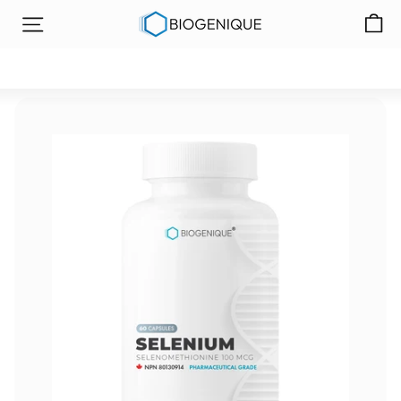
বিষয়বস্তুতে
বা
যান
সাইট নেভিগেশন
য়োজে
নি
ক
ই
ন
ক
র্পো
রে
টে
ড