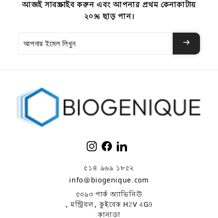
আজই সাবস্ক্রাইব করুন এবং আপনার প্রথম কেনাকাটায়
২০% ছাড় পান।
আপনার
ইমেল
লিখুন
ইনস্টাগ্রাম
ফেসবুক
লিঙ্কডইন
৫১৪ ৯৬৯ ১৮৫২
info@biogenique.com
৫৩৯৩ পার্ক অ্যাভিনিউ
, মন্ট্রিয়ল, কুইবেক H2V 4G9
কানাডা