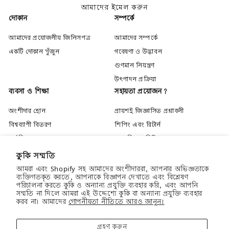
আমাদের ইমেল করুন
দোকান
সম্পর্কে
আমাদের প্রয়োজনীয় জিনিসপত্র
আমাদের সম্পর্কে
একটি দোকান খুঁজুন
গবেষণা ও উদ্ভাবন
গুণমান নিয়ন্ত্রণ
উৎপাদন প্রক্রিয়া
ব্যবসা ও শিক্ষা
সহায়তা প্রয়োজন?
অংশীদার হোন
প্রায়শই জিজ্ঞাসিত প্রশ্নাবলী
বিশ্বব্যাপী বিতরণ
শিপিং এবং রিটার্ন
কর্মজীবন
গোপনীয়তা নীতি
বিশেষজ্ঞ হয়ে উঠুন
ব্যবহারের শর্তাবলী
কুকি সম্মতি
শিক্ষা কেন্দ্র
যোগাযোগ করুন
আমরা এবং Shopify সহ আমাদের অংশীদাররা, আপনার অভিজ্ঞতাকে
"বন্ধ
ব্যক্তিগতকৃত করতে, আপনাকে বিজ্ঞাপন দেখাতে এবং বিশ্লেষণ
আপনার প্রথম কেনাকাটায় ২০% ছাড় উপভোগ
করুন
পরিচালনা করতে কুকি ও অন্যান্য প্রযুক্তি ব্যবহার করি, এবং আপনি
করুন
(es
সম্মতি না দিলে আমরা এই উদ্দেশ্যে কুকি বা অন্যান্য প্রযুক্তি ব্যবহার
করব না। আমাদের
গোপনীয়তা নীতিতে আরও জানুন।
আজই সাইন আপ করুন এবং আমরা আপনার প্রথম
কেনাকাটার জন্য একটি ২০% ছাড়ের কোড পাঠিয়ে
গ্রহণ করুন