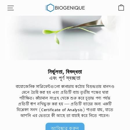
বিষয়বস্তুতে
বা
যান
সাইট নেভিগেশন
য়োজে
নি
ক
ই
ন
ক
র্পো
রে
নির্ভুলতা, বিশুদ্ধতা
টে
এবং পূর্ণ স্বচ্ছতা
ড
বায়োজেনিক সাপ্লিমেন্টগুলো কানাডায় কঠোর বিশুদ্ধতার মানদণ্ড
মেনে তৈরি করা হয় এবং প্রতিটি ব্যাচ তৃতীয় পক্ষের দ্বারা
পরীক্ষিত। কাঁচামাল সংগ্রহ থেকে শুরু করে চূড়ান্ত পণ্য পর্যন্ত
প্রতিটি ধাপ নথিভুক্ত করা হয় — প্রতিটি ব্যাচের জন্য একটি
বিশ্লেষণ সনদ (Certificate of Analysis) পাওয়া যায়, যাতে
আপনি এর ভেতরে কী আছে তা যাচাই করে নিতে পারেন।
আবিষ্কার করুন