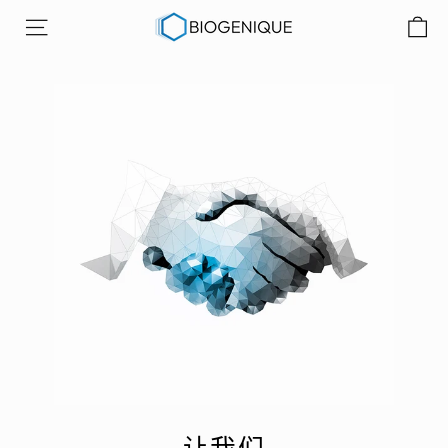
跳
B
至
网站导航
i
内
o
容
g
e
n
i
q
u
e
公
司