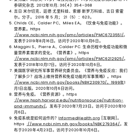
参研究杂志. 2012年10月; 36(4): 354–368
吉日·米尔切克、廷德·尤里科娃、索娜·斯罗万科娃、吉日·索霍
尔。分子。 2016 年 5 月； 21（5）：623。
Childs CE、Calder PC、Miles EA。《饮食与免疫功能》。
营养素。https
://www.ncbi.nlm.nih.gov/pmc/articles/PMC6723551/
。
发表于2019年8月16日。访问于2020年10月6日。
Maggini S、Pierre A、Calder PC. 生命历程中免疫功能和微
量营养素需求的变化。《营养素》。https
://www.ncbi.nlm.nih.gov/pmc/articles/PMC6212925/
。
发表于2018年10月17日。访问于2020年10月6日。
美国医学研究所军事营养研究委员会。《营养与免疫反应：我们
了解多少？战场上维持营养和免疫功能的军事策略》。https
://www.ncbi.nlm.nih.gov/books/NBK230970/。1999年
1
月1日出版。2020年10月6日访问。
营养与免疫。《营养资源》。https
://www.hsph.harvard.edu/nutritionsource/nutrition-
and-immunity/
。发布于2020年7月23日。访问于2020年10
月6日。
免疫系统是如何运作的？
InformedHealth.org
[互联网]。
https
://www.ncbi.nlm.nih.gov/books/NBK279364/
。发
布于2020年4月23日。访问于2020年10月6日。