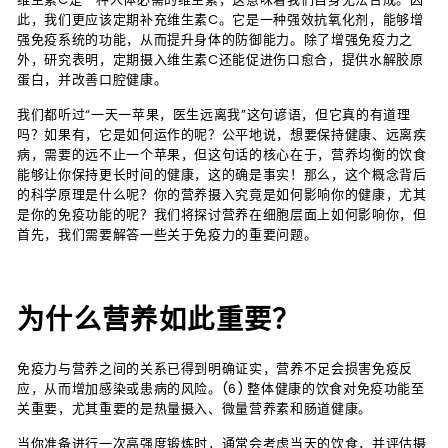
此，我们更应该定期补充维生素C。它是一种强效抗氧化剂，能够增
强免疫系统的功能，从而提升身体的防御能力。除了增强免疫力之
外，研究表明，定期摄入维生素C还能促进伤口愈合，提供水解胶原
蛋白，并改善口腔健康。
我们都听过“一天一苹果，医生远离我”这句谚语，但它真的有道理
吗？如果有，它是如何运作的呢？公平地说，想要保持健康、远离疾
病，需要的远不止一个苹果，但这句话的核心在于，营养均衡的饮食
能够让你保持更长时间的健康，这的确是事实！那么，这个概念背后
的科学原理是什么呢？你的营养摄入究竟是如何影响你的健康，尤其
是你的免疫功能的呢？我们将探讨营养在细胞层面上如何影响你，但
首先，我们需要解答一些关于免疫力的重要问题。
为什么营养如此重要？
免疫力与营养之间的关系已得到明确证实，营养不足会损害免疫反
应，从而增加感染或患病的风险。(6) 整体健康的饮食对免疫功能至
关重要，尤其重要的是热量摄入、微量营养素和肠道健康。
当你准备进行一次高强度锻炼时，通常会考虑当天的饮食，并评估摄