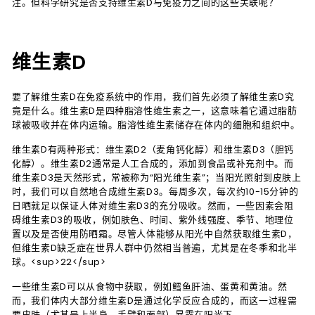
注。但科学研究是否支持维生素D与免疫力之间的这些关联呢？
维生素D
要了解维生素D在免疫系统中的作用，我们首先必须了解维生素D究
竟是什么。维生素D是四种脂溶性维生素之一，这意味着它通过脂肪
球被吸收并在体内运输。脂溶性维生素储存在体内的细胞和组织中。
维生素D有两种形式：维生素D2（麦角钙化醇）和维生素D3（胆钙
化醇）。维生素D2通常是人工合成的，添加到食品或补充剂中。而
维生素D3是天然形式，常被称为“阳光维生素”；当阳光照射到皮肤上
时，我们可以自然地合成维生素D3。每周多次，每次约10-15分钟的
日晒就足以保证人体对维生素D3的充分吸收。然而，一些因素会阻
碍维生素D3的吸收，例如肤色、时间、紫外线强度、季节、地理位
置以及是否使用防晒霜。尽管人体能够从阳光中自然获取维生素D，
但维生素D缺乏症在世界人群中仍然相当普遍，尤其是在冬季和北半
球。<sup>22</sup>
一些维生素D可以从食物中获取，例如鳕鱼肝油、蛋黄和黄油。然
而，我们体内大部分维生素D是通过化学反应合成的，而这一过程需
要皮肤（尤其是上半身、手臂和面部）暴露在阳光下。