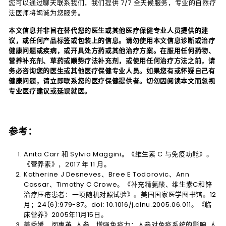
您可以通过聊天联系我们，我们提供 7/7 全天候服务，专业的自然疗
法医师将竭诚为您服务。
本文信息并非旨在替代您的医生或其他医疗保健专业人员提供的建
议，或任何产品标签或包装上的信息。请勿使用本文信息诊断或治疗
健康问题或疾病，或开具处方药或其他治疗方案。在服用任何药物、
营养补充剂、草药或顺势疗法补充剂，或使用任何治疗方法之前，请
务必咨询您的医生或其他医疗保健专业人员。如果您有或怀疑自己有
健康问题，请立即联系您的医疗保健提供者。切勿因阅读本文而忽视
专业医疗建议或延误就医。
参考：
Anita Carr 和 Sylvia Maggini。《维生素 C 与免疫功能》。
《营养素》，2017 年 11 月。
Katherine J Desneves、Bree E Todorovic、Ann
Cassar、Timothy C Crowe。《补充精氨酸、维生素C和锌
治疗压疮患者：一项随机对照试验》。美国国家医学图书馆。12
月；24(6):979-87。doi: 10.1016/j.clnu.2005.06.011。《临
床营养》2005年11月15日。
姜秀媛、闵惠英. 人参，增强免疫力：人参对免疫系统的影响. 人