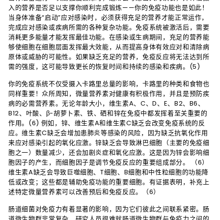
入的营养是否足以支撑你顺利完成锻炼——你的免疫功能也是如此！
当身体准备“启动”应对感染时，必须获得充足的营养才能正常运作，
完成应对感染或疾病所需的各种复杂功能。免疫系统被激活后，需要
消耗更多能量才能发挥最佳功能。在感染或生病期间，充足的营养能
够使细胞在细胞层面发挥最大效能，从而提高身体有效应对和清除病
原体或威胁的可能性。如果缺乏充足的营养，免疫反应将无法达到所
需的强度，这可能导致更长的恢复时间和持续的感染和疾病。(5)
你的免疫系统不仅受摄入卡路里总量的影响，卡路里的种类和食物也
同样重要！众所周知，微量营养素对健康有积极作用，并且是预防疾
病的必需营养素。无论年龄大小，维生素A、C、D、E、B2、B6、
B12、叶酸、β-胡萝卜素、铁、硒和锌在免疫中都发挥着至关重要的
作用。(6) 例如，锌、维生素A和维生素C缺乏会改变免疫系统的反
应。维生素C缺乏会增加患肺炎等感染的风险，因为缺乏抗氧化作用
来应对感染引起的氧化应激。锌缺乏会导致淋巴细胞（主要的免疫细
胞之一）数量减少，还会加剧炎症和氧化应激。这是因为锌会影响细
胞因子的产生，而细胞因子是调节免疫反应的重要组成部分。 （6）
维生素A缺乏会导致巨噬细胞、T细胞、B细胞和中性粒细胞的功能降
低或改变；这些都是辅助免疫功能的重要细胞。有证据表明，补充上
述特定微量营养素可以改善预后和免疫反应。（6）
肠道细菌对免疫力有着显著的影响，因为它们彼此之间联系紧密。肠
道微生物群非常复杂，研究人员很难就肠道微生物群与免疫力之间的