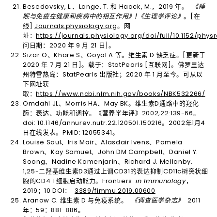
Besedovsky, L.、Lange, T. 和 Haack, M.，2019 年。
《睡
眠与免疫在健康和疾病中的相互作用》|《生理学评论》
。[在
线]
Journals.physiology.org
。网
址：
https://journals.physiology.org/doi/full/10.1152/phys
问日期：2020 年 9 月 21 日]。
Sizar O、Khare S、Goyal A 等。维生素 D 缺乏症。[更新于
2020 年 7 月 21 日]。载于：StatPearls [互联网]。佛罗里达
州特雷热岛：StatPearls 出版社；2020 年 1 月至今。可从以
下网址获
取：
https://www.ncbi.nlm.nih.gov/books/NBK532266/
Omdahl JL、Morris HA、May BK。维生素D通路中的羟化
酶：表达、功能和调控。《营养学年评》2002;22:139-66。
doi: 10.1146/annurev.nutr.22.120501.150216。2002年1月4
日在线发表。PMID: 12055341。
Louise Saul、Iris Mair、Alasdair Ivens、Pamela
Brown、Kay Samuel、John DM Campbell、Daniel Y.
Soong、Nadine Kamenjarin、Richard J. Mellanby.
1,25-二羟基维生素D3通过上调CD31的表达抑制CD11c树突状细
胞的CD4 T细胞启动能力。Frontiers
in Immunology
，
2019；10 DOI：
3389/fimmu.2019.00600
Aranow C. 维生素 D 与免疫系统。
《调查医学杂志》
2011
年：59：881-886。