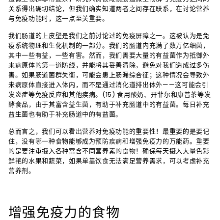
关系得出确切结论，但我们确实知道两者之间存在联系，在讨论营养
与免疫功能时，这一点至关重要。
我们肠道的上皮壁是我们之前讨论过的免疫屏障之一。这被认为是免
疫系统物理和生化机制的一部分。我们的肠道内充满了数万亿细菌，
其中一些有益，一些有害。然而，我们需要大量的有益菌作为抵御外
来病原体的第一道防线，并能将其妥善清除，避免对我们造成过多伤
害。如果肠道菌群失衡，可能会患上肠漏综合征；这种情况会导致外
来病原体直接进入体内，而不是通过消化道排出体外——这可能会引
发炎症等免疫反应和其他疾病。(15) 食用酸奶、开菲尔和康普茶等发
酵食品，由于其富含益生菌，有助于补充肠道中的有益菌。每日补充
益生菌也有助于补充肠道中的有益菌。
总而言之，我们可以看出营养对免疫功能的重要性！最重要的是要记
住，没有哪一种食物能够成为预防疾病和增强免疫力的万能药。重要
的是要注重摄入各种富含不同营养素的食物！确保每天摄入大量色彩
鲜艳的水果和蔬菜，如果单靠饮食无法满足营养需求，可以考虑补充
营养剂。
增强免疫力的食物