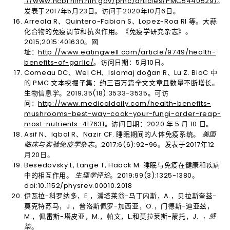
://www.ncbi.nlm.nih.gov/pmc/articles/PMC5440529/
。
发表于2017年5月23日。访问于2020年10月6日。
Arreola R、Quintero-Fabian S、Lopez-Roa RI 等。大蒜
化合物的免疫调节和抗炎作用。《免疫学研究杂志》。
2015;2015:401630。网
址：
http://www.eatingwell.com/article/9749/health-
benefits-of-garlic/
。访问日期：5月10日。
Comeau DC、Wei CH、Islamaj doğan R、Lu Z. BioC 中
的 PMC 文本挖掘子集：约三百万篇全文文章且数量不断增长。
生物信息学。2019;35(18):3533-3535。可访
问：
http://www.medicaldaily.com/health-benefits-
mushrooms-best-way-cook-your-fungi-order-reap-
most-nutrients-417631
。访问日期：2020 年 5 月 10 日。
Asif N、Iqbal R、Nazir CF. 睡眠期间的人体免疫系统。
美国
临床与实验免疫学杂志
。2017;6(6):92-96。发表于2017年12
月20日。
Besedovsky L, Lange T, Haack M. 睡眠与免疫在健康和疾病
中的相互作用。
生理学评论
。2019;99(3):1325-1380。
doi:10.1152/physrev.00010.2018
伊瓦拉-科罗纳多，E.，潘塔莱翁-马丁内斯，A.，贝拉斯奎兹-
莫克特苏马，J.，普洛斯佩罗-加西亚，O.，门德斯-迪亚兹，
M.，佩雷斯-塔皮亚，M.，帕文，L.和莫拉莱斯-蒙托，J.
，感
染
。