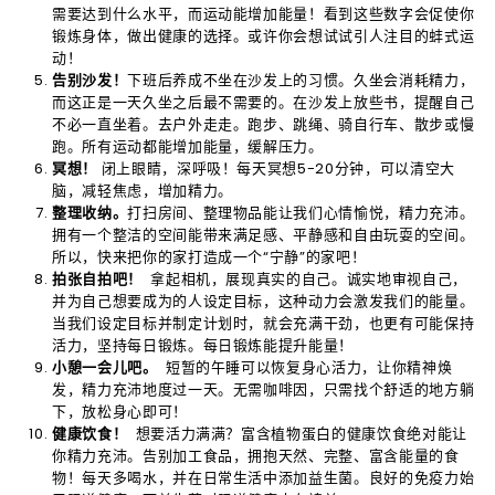
需要达到什么水平，而运动能增加能量！看到这些数字会促使你
锻炼身体，做出健康的选择。或许你会想试试引人注目的蚌式运
动！
告别沙发！
下班后养成不坐在沙发上的习惯。久坐会消耗精力，
而这正是一天久坐之后最不需要的。在沙发上放些书，提醒自己
不必一直坐着。去户外走走。跑步、跳绳、骑自行车、散步或慢
跑。所有运动都能增加能量，缓解压力。
冥想！
闭上眼睛，深呼吸！每天冥想5-20分钟，可以清空大
脑，减轻焦虑，增加精力。
整理收纳。
打扫房间、整理物品能让我们心情愉悦，精力充沛。
拥有一个整洁的空间能带来满足感、平静感和自由玩耍的空间。
所以，快来把你的家打造成一个“宁静”的家吧！
拍张自拍吧！
拿起相机，展现真实的自己。诚实地审视自己，
并为自己想要成为的人设定目标，这种动力会激发我们的能量。
当我们设定目标并制定计划时，就会充满干劲，也更有可能保持
活力，坚持每日锻炼。每日锻炼能提升能量！
小憩一会儿吧。
短暂的午睡可以恢复身心活力，让你精神焕
发，精力充沛地度过一天。无需咖啡因，只需找个舒适的地方躺
下，放松身心即可！
健康饮食！
想要活力满满？富含植物蛋白的健康饮食绝对能让
你精力充沛。告别加工食品，拥抱天然、完整、富含能量的食
物！每天多喝水，并在日常生活中添加益生菌。良好的免疫力始