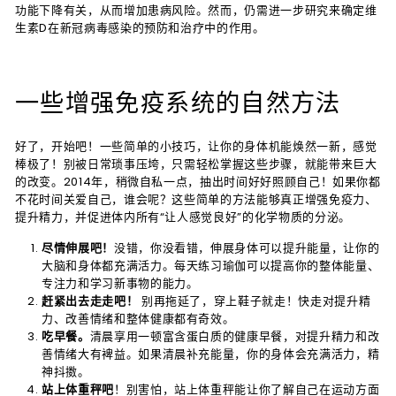
功能下降有关，从而增加患病风险。然而，仍需进一步研究来确定维
生素D在新冠病毒感染的预防和治疗中的作用。
一些增强免疫系统的自然方法
好了，开始吧！一些简单的小技巧，让你的身体机能焕然一新，感觉
棒极了！别被日常琐事压垮，只需轻松掌握这些步骤，就能带来巨大
的改变。2014年，稍微自私一点，抽出时间好好照顾自己！如果你都
不花时间关爱自己，谁会呢？这些简单的方法能够真正增强免疫力、
提升精力，并促进体内所有“让人感觉良好”的化学物质的分泌。
尽情伸展吧！
没错，你没看错，伸展身体可以提升能量，让你的
大脑和身体都充满活力。每天练习瑜伽可以提高你的整体能量、
专注力和学习新事物的能力。
赶紧出去走走吧！
别再拖延了，穿上鞋子就走！快走对提升精
力、改善情绪和整体健康都有奇效。
吃早餐。
清晨享用一顿富含蛋白质的健康早餐，对提升精力和改
善情绪大有裨益。如果清晨补充能量，你的身体会充满活力，精
神抖擞。
站上体重秤吧
！别害怕，站上体重秤能让你了解自己在运动方面