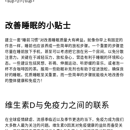
<sup>21</sup>
改善睡眠的小贴士
建立一套“睡前习惯”对改善睡眠质量大有裨益。就像你早上有固定的
作息一样，睡前也应该养成一些简单的放松步骤。一个重要的步骤是
尽量在睡前放下手机，甚至可以考虑把它放在另一个房间，以免分散
注意力。关键在于减轻压力，放松身心，营造有利于睡眠的环境和心
态。一些建议包括冥想、祈祷、伸展运动、听舒缓的音乐，或者泡一
杯不含咖啡因的茶。服用一些助眠补充剂也有助于促进放松，确保良
好的睡眠。优质睡眠至关重要，而一些简单的步骤就能极大地改善你
的整体健康和免疫力！
维生素D与免疫力之间的联系
在全球疫情肆虐、流感季临近以及季节更迭的当下，免疫力成为我们
大多数人最为关注的问题。维生素D因其对免疫健康的益处而备受关