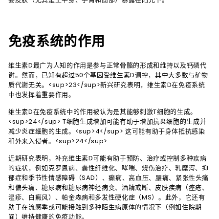
免疫系统的作用
维生素D最广为人知的作用是参与正常骨骼的形成和维持以及钙磷代
谢。然而，已知有超过50个基因受维生素D调控，其中大多数与矿物
质代谢无关。<sup>23</sup>新兴研究表明，维生素D在免疫系统
中也发挥着重要作用。
维生素D在免疫系统中的作用被认为是其能够刺激T细胞的生成。
<sup>24</sup> T细胞生成增加可能有助于增加抗炎细胞的生成并
减少炎症细胞的生成。<sup>4</sup> 这可能有助于身体抵抗感染
和外来入侵者。<sup>24</sup>
近期研究表明，补充维生素D可能有助于预防、治疗或控制多种疾病
的症状，例如克罗恩病、囊性纤维化、哮喘、烧伤治疗、乳糜泻、抑
郁症和季节性情感障碍（SAD）、癫痫、高血压、腰痛、紧张性头痛
和偏头痛、糖尿病和糖尿病神经病变、酒精戒断、皮肤疾病（痤疮、
湿疹、白癜风）、帕金森病和多发性硬化症（MS）。此外，它还有
助于在流感季或可能接触到多种陌生病原体的情况下（例如住院期
间）维持健康的免疫功能。