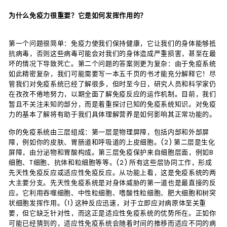
为什么免疫力很重要？它是如何发挥作用的？
第一个问题很简单：免疫力使我们保持健康，它让我们的身体能够抵
抗病毒，否则这些病毒可能会对我们的身体造成严重损害，甚至在最
坏的情况下导致死亡。第二个问题的答案则更为复杂：由于免疫系统
如此精密复杂，我们可能需要写一本五千页的书才能充分解释它！尽
管我们对免疫系统已经了解很多，但时至今日，研究人员和科学家仍
在孜孜不倦地努力，以期全面了解免疫反应的运作机制。目前，我们
暂且不关注未知的部分，而是着重探讨已知的免疫系统知识。对免疫
力的基本了解将有助于我们具体理解营养是如何影响其正常功能的。
你的免疫系统由三层组成：第一层是物理屏障，包括内部和外部屏
障，例如你的皮肤、胃肠道和呼吸道的上皮细胞。(2) 第二层是生化
屏障，由分泌物和胃酸构成。第三层免疫保护来自细胞层面，例如B
细胞、T细胞、抗体和粒细胞等等。(2) 所有这些层协同工作，形成
先天性免疫反应或适应性免疫反应。从功能上看，这是免疫系统的两
大主要分支。先天性免疫系统是对身体威胁的第一道也是最直接的反
应。它利用吞噬细胞、中性粒细胞、嗜酸性粒细胞、肥大细胞和树突
状细胞发挥作用。(1) 这种反应迅速，对于立即应对病原体至关重
要，但它缺乏针对性，而这正是适应性免疫系统的优势所在。正如你
可能已经猜到的，适应性免疫系统会随着时间的推移而适应不同的病