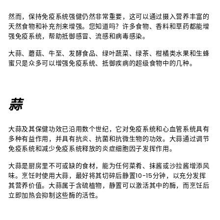
然而，保持免疫系统强健仍然非常重要，这可以通过摄入营养丰富的
天然食物和补充剂来增强。您知道吗？许多食物、香料和草药都能增
强免疫系统，帮助抵御感冒、流感和病毒感染。
大蒜、蘑菇、牛至、发酵食品、绿叶蔬菜、绿茶、柑橘类水果和生蜂
蜜只是众多可以增强免疫系统、抵御疾病的超级食物中的几种。
蒜
大蒜及其保健功效已沿用数个世纪，它对免疫系统和心血管系统具有
多种有益作用，并具有抗炎、抗菌和抗微生物的功效。大蒜通过调节
免疫系统和减少免疫系统释放的炎症细胞因子发挥作用。
大蒜是厨房里不可或缺的食材，能为任何菜肴、抹酱或沙拉酱增添风
味。烹饪时使用大蒜，最好将其切碎后静置10-15分钟，以充分发挥
其营养价值。大蒜属于含硫植物，静置可以激活其中的酶，而烹饪后
立即加热会抑制这些酶的活性。