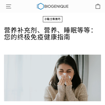
跳
B
至
网站导航
i
内
o
容
小贴士和技巧
g
营养补充剂、营养、睡眠等等：
e
n
您的终极免疫健康指南
i
q
u
e
公
司