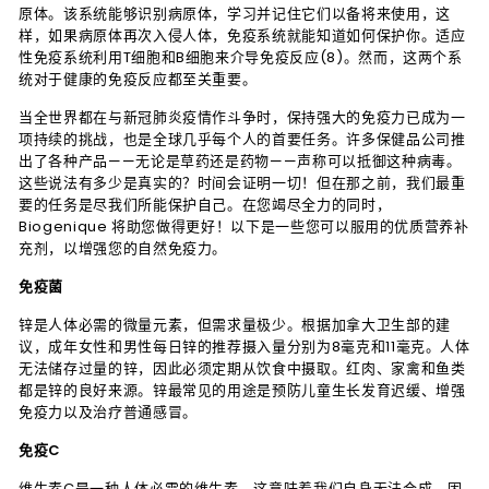
原体。该系统能够识别病原体，学习并记住它们以备将来使用，这
样，如果病原体再次入侵人体，免疫系统就能知道如何保护你。适应
性免疫系统利用T细胞和B细胞来介导免疫反应(8)。然而，这两个系
统对于健康的免疫反应都至关重要。
当全世界都在与新冠肺炎疫情作斗争时，保持强大的免疫力已成为一
项持续的挑战，也是全球几乎每个人的首要任务。许多保健品公司推
出了各种产品——无论是草药还是药物——声称可以抵御这种病毒。
这些说法有多少是真实的？时间会证明一切！但在那之前，我们最重
要的任务是尽我们所能保护自己。在您竭尽全力的同时，
Biogenique 将助您做得更好！以下是一些您可以服用的优质营养补
充剂，以增强您的自然免疫力。
免疫菌
锌是人体必需的微量元素，但需求量极少。根据加拿大卫生部的建
议，成年女性和男性每日锌的推荐摄入量分别为8毫克和11毫克。人体
无法储存过量的锌，因此必须定期从饮食中摄取。红肉、家禽和鱼类
都是锌的良好来源。锌最常见的用途是预防儿童生长发育迟缓、增强
免疫力以及治疗普通感冒。
免疫C
维生素C是一种人体必需的维生素，这意味着我们自身无法合成。因