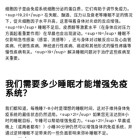
细胞因子是由免疫系统细胞分泌的蛋白质，它们有助于调节免疫力。
<sup>19,20</sup> 在失眠、酗酒、压力以及衰老等睡眠不足的情况
下，促炎细胞因子水平升高，这意味着身体对炎症的反应增强。
<sup>19</sup> 睡眠不足后，皮质醇等激素水平（在身体应对压力
方面起着重要作用）在早晨也会出现波动。<sup>19</sup> 睡眠不
仅影响急性感染（感冒、流感等），还与身体对过敏反应以及心血管
疾病、代谢性疾病、神经退行性疾病、癌症和其他形式的慢性疼痛等
慢性疾病有关。<sup>19</sup> 解决睡眠问题对于治疗这些疾病至
关重要。
我们需要多少睡眠才能增强免疫
系统？
我们都知道，每晚睡7-8小时是理想的睡眠时间，这对于维持身体免
疫系统的最佳状态仍然适用。<sup>21</sup> 如果您无法达到8小
时的睡眠目标，午睡可以帮助增强免疫力。<sup>21</sup> 早晨或
晚上（或两者都有！）小睡30分钟仍然可以增强身体的免疫系统，并
通过逆转睡眠不足带来的一些负面影响来弥补睡眠不足。