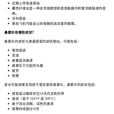
近期上呼吸道感染
囊性纤维化是一种会导致肺部和其他黏膜内积聚浓稠黏液的疾
病。
牙科感染
乘坐飞机可能会让你接触到高浓度的细菌。
鼻窦炎有哪些症状？
鼻窦炎的症状与普通感冒的症状相似，可能包括：
嗅觉减退
发烧
鼻塞或流鼻涕
鼻窦压力引起的头痛
疲劳
咳嗽
家长可能很难发现孩子是否患有鼻窦炎。鼻窦炎的症状包括：
感冒或过敏症状在14天内没有好转
高烧（高于 102°F 或 39°C）
鼻子流出浓稠、深色的鼻涕
咳嗽持续超过10天