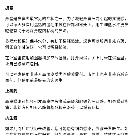
拥塞
鼻塞是鼻窦炎最常见的症状之一。为了减轻鼻窦压力引起的疼痛感，
可以每天多次用温热的湿毛巾敷在脸部和额头上。用生理盐水冲洗鼻
腔也有助于清除鼻腔内粘稠的鼻涕。
多喝水和果汁保持水分，有助于稀释黏液。您也可以服用非处方药，
例如愈创甘油醚，它可以稀释黏液。
在卧室里使用加湿器增加空气湿度。打开淋浴，关上门坐在浴室里，
让自己被蒸汽包围。
可以考虑使用非处方鼻用皮质类固醇喷雾剂。市面上也有非处方减充
血剂，但使用前最好先咨询医生。
止痛药
鼻窦感染可能会引发鼻窦性头痛或前额和脸颊的压迫感。如果感到疼
痛，非处方药如对乙酰氨基酚和布洛芬可以缓解症状。
抗生素
如果几周后症状仍未改善，您可能患有细菌感染，应该去看医生。如
果症状持续数周没有好转，例如流鼻涕、鼻塞、咳嗽、持续性面部疼