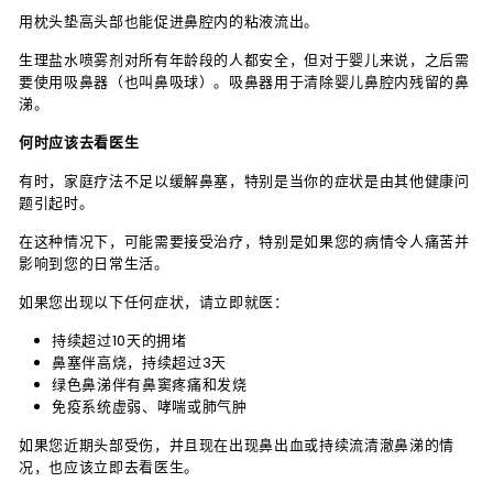
用枕头垫高头部也能促进鼻腔内的粘液流出。
生理盐水喷雾剂对所有年龄段的人都安全，但对于婴儿来说，之后需
要使用吸鼻器（也叫鼻吸球）。吸鼻器用于清除婴儿鼻腔内残留的鼻
涕。
何时应该去看医生
有时，家庭疗法不足以缓解鼻塞，特别是当你的症状是由其他健康问
题引起时。
在这种情况下，可能需要接受治疗，特别是如果您的病情令人痛苦并
影响到您的日常生活。
如果您出现以下任何症状，请立即就医：
持续超过10天的拥堵
鼻塞伴高烧，持续超过3天
绿色鼻涕伴有鼻窦疼痛和发烧
免疫系统虚弱、哮喘或肺气肿
如果您近期头部受伤，并且现在出现鼻出血或持续流清澈鼻涕的情
况，也应该立即去看医生。