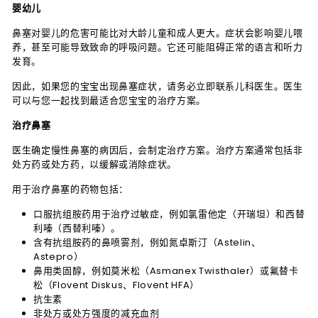
婴幼儿
鼻塞对婴儿的危害可能比对大龄儿童和成人更大。症状会影响婴儿喂
养，甚至可能导致致命的呼吸问题。它还可能阻碍正常的语言和听力
发育。
因此，如果您的宝宝出现鼻塞症状，请务必立即联系儿科医生。医生
可以与您一起找到最适合您宝宝的治疗方案。
治疗鼻塞
医生确定慢性鼻塞的病因后，会制定治疗方案。治疗方案通常包括非
处方药或处方药，以缓解或消除症状。
用于治疗鼻塞的药物包括：
口服抗组胺药用于治疗过敏症，例如氯雷他定（开瑞坦）和西替
利嗪（西替利嗪）。
含有抗组胺药的鼻喷雾剂，例如氮卓斯汀（Astelin、
Astepro）
鼻用类固醇，例如莫米松（Asmanex Twisthaler）或氟替卡
松（Flovent Diskus、Flovent HFA）
抗生素
非处方或处方强度的减充血剂