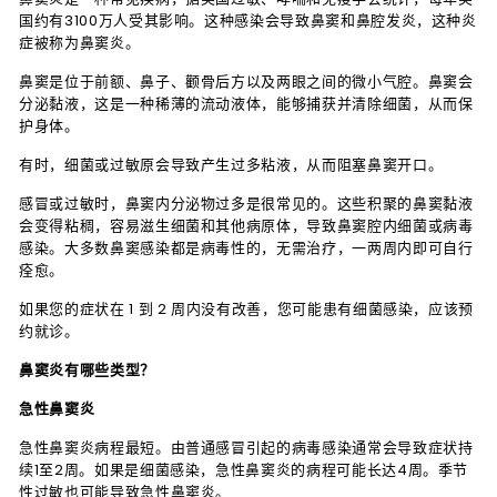
国约有3100万人受其影响。这种感染会导致鼻窦和鼻腔发炎，这种炎
症被称为鼻窦炎。
鼻窦是位于前额、鼻子、颧骨后方以及两眼之间的微小气腔。鼻窦会
分泌黏液，这是一种稀薄的流动液体，能够捕获并清除细菌，从而保
护身体。
有时，细菌或过敏原会导致产生过多粘液，从而阻塞鼻窦开口。
感冒或过敏时，鼻窦内分泌物过多是很常见的。这些积聚的鼻窦黏液
会变得粘稠，容易滋生细菌和其他病原体，导致鼻窦腔内细菌或病毒
感染。大多数鼻窦感染都是病毒性的，无需治疗，一两周内即可自行
痊愈。
如果您的症状在 1 到 2 周内没有改善，您可能患有细菌感染，应该预
约就诊。
鼻窦炎有哪些类型？
急性鼻窦炎
急性鼻窦炎病程最短。由普通感冒引起的病毒感染通常会导致症状持
续1至2周。如果是细菌感染，急性鼻窦炎的病程可能长达4周。季节
性过敏也可能导致急性鼻窦炎。