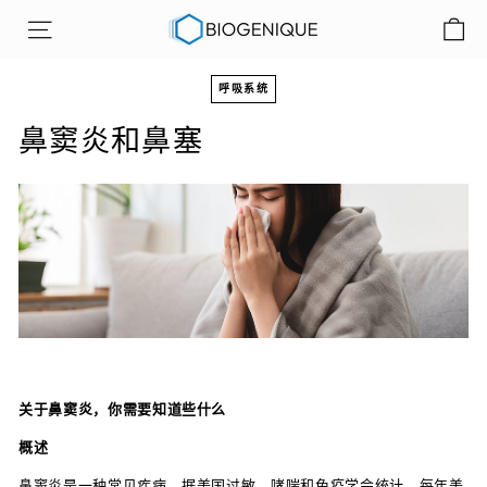
跳
B
至
网站导航
i
内
o
容
呼吸系统
g
鼻窦炎和鼻塞
e
n
i
q
u
e
公
司
关于鼻窦炎，你需要知道些什么
概述
鼻窦炎是一种常见疾病，据美国过敏、哮喘和免疫学会统计，每年美