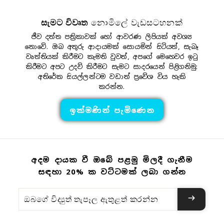
සැමට විවෘත
නොමිලේ වැඩසටහනක්
ජීව දත්ත පත්‍රිකාවක් හෝ ආවරණ ලිපියක් අවශ්‍ය
නොවේ. ඔබ අතුරු ආදායමක් සොයමින් සිටියත්, සැබෑ
වෘත්තියක් කිරීමට කැමති වුවත්, අපගේ මෙහෙවර ඉටු
කිරීමට අපට උදව් කිරීමට සැමට සාදරයෙන් පිළිගනිමු:
අතිරේක සියල්ලන්ටම වඩාත් ප්‍රවේශ විය හැකි
කරන්න.
ඉක්මණින් පැමිණෙන
අදම දායක වී ඔබේ පළමු මිලදී ගැනීම
සඳහා 20% ක වට්ටමක් ලබා ගන්න
ඔබගේ
විද්‍යුත්
තැපෑල