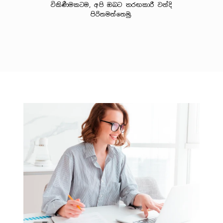
විකිණීමකටම, අපි ඔබට තරඟකාරී වන්දි
පිරිනමන්නෙමු.