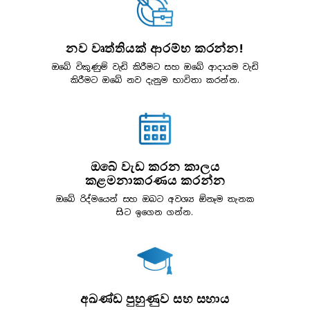
නව වෘත්තියක් ආරම්භ කරන්න!
ඔබේ විකුණුම් වැඩි කිරීමට සහ ඔබේ ආදායම වැඩි
කිරීමට ඔබේ නව දැනුම භාවිතා කරන්න.
ඔබේ වැඩ කරන කාලය
කළමනාකරණය කරන්න
ඔබේ රිද්මයෙන් සහ ඔබට අවශ්‍ය ඕනෑම තැනක
සිට ඉගෙන ගන්න.
අඛණ්ඩ පුහුණුව සහ සහාය