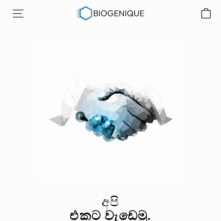
අන්තර්ගතයට
බ
යන්න
අඩවි සංචාලනය
යෝ
ජෙ
නි
ක්
ඉ
න්
කෝ
ප
රේ
ෂ
න්
අපි
එකට වැඩෙමු.