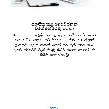
සහතික කළ ජෛවජනක
විශේෂඥයෙකු
වන්න
Biogenique හවුල්කරුවෙකු ලෙස ඔබේ සංවර්ධනයට
සහාය වීම සඳහා, අපි පියවර 12 කින් යුත් විද්‍යුත්
ඉගෙනුම් වැඩසටහනක් සකස් කර ඇති අතර ඔබේ
දැනුම ස්ථිරවම වැඩි දියුණු කිරීම සඳහා සම්පත් අපි
ඔබට සපයන්නෙමු!