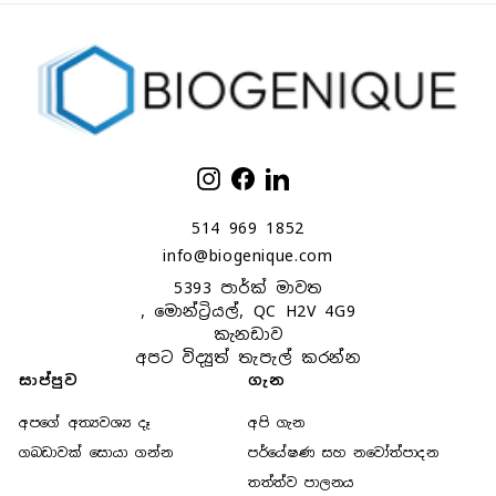
ඇතුළත්
කරන්න
ඉන්ස්ටග්රෑම්
ෆේස්බුක්
ලින්ක්ඩ්ඉන්
514 969 1852
info@biogenique.com
5393 පාර්ක් මාවත
, මොන්ට්‍රියල්, QC H2V 4G9
කැනඩාව
අපට විද්‍යුත් තැපැල් කරන්න
සාප්පුව
ගැන
අපගේ අත්‍යවශ්‍ය දෑ
අපි ගැන
ගබඩාවක් සොයා ගන්න
පර්යේෂණ සහ නවෝත්පාදන
තත්ත්ව පාලනය