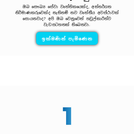
ඔබ සෞඛ්‍ය සේවා වෘත්තිකයෙක්ද, අන්තර්ගත
නිර්මාණකරුවෙක්ද නැතිනම් නව වෘත්තීය අවස්ථාවක්
සොයනවාද? අපි ඔබ වෙනුවෙන් හවුල්කාරිත්ව
වැඩසටහනක් තිබෙනවා.
ඉක්මණින් පැමිණෙන