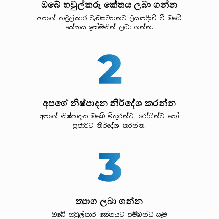
ඔබේ හවුල්කරු කේතය ලබා ගන්න
අපගේ හවුල්කාර වැඩසටහනට ලියාපදිංචි වී ඔබේ
කේතය ඉක්මනින් ලබා ගන්න.
අපගේ නිෂ්පාදන නිර්දේශ කරන්න
අපගේ නිෂ්පාදන ඔබේ මිතුරන්ට, රෝගීන්ට හෝ
ප්‍රජාවට නිර්දේශ කරන්න.
ත්‍යාග ලබා ගන්න
ඔබේ හවුල්කාර කේතයට සම්බන්ධ සෑම