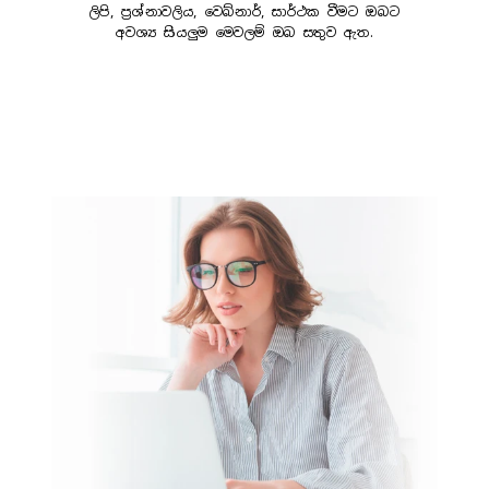
ලිපි, ප්‍රශ්නාවලිය, වෙබ්නාර්, සාර්ථක වීමට ඔබට
අවශ්‍ය සියලුම මෙවලම් ඔබ සතුව ඇත.