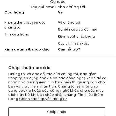
Canada
Hãy gửi email cho chúng tôi.
Cửa hàng
Về
Những thứ thiết yếu của
Về chúng tôi
chúng ta
Nghiên cứu và đổi mới
Tìm cửa hàng
Kiểm soát chất lượng
Quy trình sản xuất
Kinh doanh & giáo dục
Cần hỗ trợ?
Trở thành đối tác
Câu hỏi thường gặp
Phân phối toàn cầu
Vận chuyển & Trả hàng
Chấp thuận cookie
Sự nghiệp
Chính sách bảo mật
Chúng tôi và các đối tác của chúng tôi, bao gồm
Shopify, sử dụng cookie và các công nghệ khác để cá
Trở thành chuyên gia
Điều khoản sử dụng
nhân hóa trải nghiệm của bạn, hiển thị quảng cáo cho
"Đ
bạn và thực hiện phân tích. Chúng tôi sẽ không sử
Giảm giá 20% cho lần mua
Trung tâm học tập
Liên hệ
(p
dụng cookie hoặc các công nghệ khác cho các mục
hàng đầu tiên của bạn
Esc
đích này trừ khi bạn chấp nhận chúng. Tìm hiểu thêm
trong
Chính sách quyền riêng tư
Đăng ký ngay hôm nay và chúng tôi sẽ gửi
cho bạn mã giảm giá 20% cho lần mua
Chấp nhận
hàng đầu tiên.