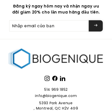
Đăng ký ngay hôm nay và nhận ngay ưu
đãi giảm 20% cho lần mua hàng đầu tiên.
Nhập
email
của
bạn
Instagram
Facebook
LinkedIn
514 969 1852
info@biogenique.com
5393 Park Avenue
, Montreal, QC H2V 4G9