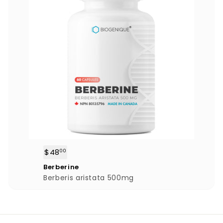
$48
$
00
4
Berberine
8
Berberis aristata 500mg
.
0
0