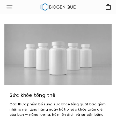
Chuyển
C
đến
ĐIỀU HƯỚNG TRANG WEB
ô
nội
n
dung
g
t
y
B
i
o
g
e
n
i
q
Sức khỏe tổng thể
u
Các thực phẩm bổ sung sức khỏe tổng quát bao gồm
e
những nền tảng hàng ngày hỗ trợ sức khỏe toàn diện
của bạn — năng lượng, hệ miễn dịch và sự cân bằng