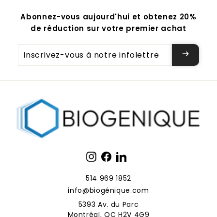
Abonnez-vous aujourd'hui et obtenez 20%
de réduction sur votre premier achat
Inscrivez-
vous
à
notre
infolettre
Instagram
Facebook
LinkedIn
514 969 1852
info@biogénique.com
5393 Av. du Parc
Montréal, QC H2V 4G9