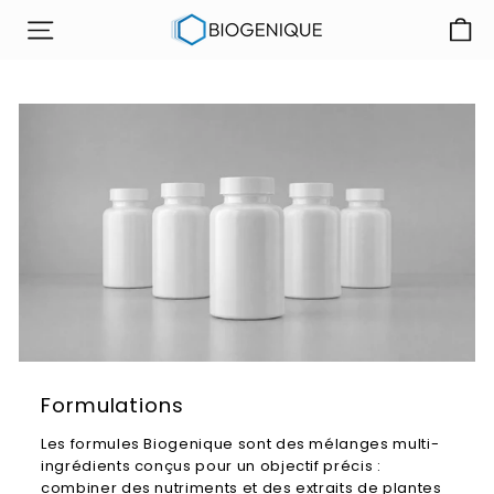
Passer
B
au
NAVIGATION
i
contenu
o
g
é
n
i
q
u
e
I
n
c.
Formulations
Les formules Biogenique
sont
des mélanges multi-
ingrédients conçus
pour un objectif précis
:
combiner
des nutriments et des extraits de plantes