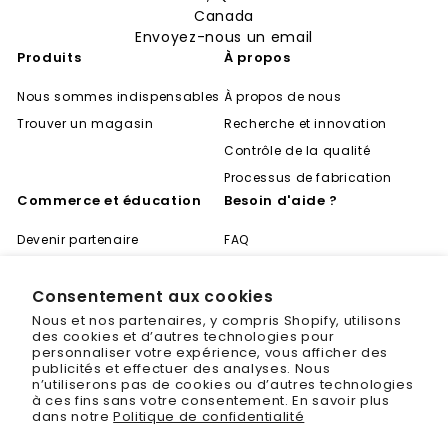
Canada
Envoyez-nous un email
Produits
À propos
Nous sommes indispensables
À propos de nous
Trouver un magasin
Recherche et innovation
Contrôle de la qualité
Processus de fabrication
Commerce et éducation
Besoin d'aide ?
Devenir partenaire
FAQ
Devenir distributeur
Expédition et retours
Carrière
Politique de confidentialité
Consentement aux cookies
Nous et nos partenaires, y compris Shopify, utilisons
Devenir expert
Conditions d'utilisation
des cookies et d’autres technologies pour
Centre d'apprentissage
Contact
personnaliser votre expérience, vous afficher des
"Fe
publicités et effectuer des analyses. Nous
Économisez 20 % sur votre
(Es
n’utiliserons pas de cookies ou d’autres technologies
premier achat
à ces fins sans votre consentement. En savoir plus
dans notre
Politique de confidentialité
Inscrivez-vous aujourd'hui et nous vous